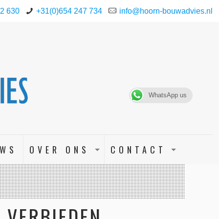
82 630
+31(0)654 247 734
info@hoorn-bouwadvies.nl
WhatsApp us
UWS
OVER ONS
CONTACT
 VERBIEDEN