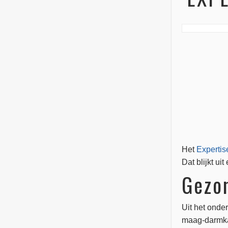
Het
Expertis
Dat blijkt ui
Gezo
Uit het onde
maag-darmkan