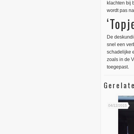
klachten bij
wordt pas na 
‘Topj
De deskundig
snel een ver
schadelijke 
zoals in de 
toegepast.
Gerelat
04/12/2015